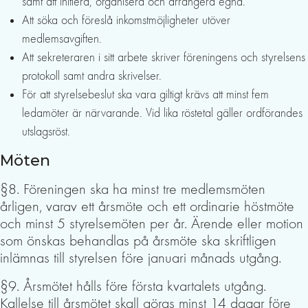
samt att initiera, organisera och arrangera egna.
Att söka och föreslå inkomstmöjligheter utöver
medlemsavgiften.
Att sekreteraren i sitt arbete skriver föreningens och styrelsens
protokoll samt andra skrivelser.
För att styrelsebeslut ska vara giltigt krävs att minst fem
ledamöter är närvarande. Vid lika röstetal gäller ordförandes
utslagsröst.
Möten
§8. Föreningen ska ha minst tre medlemsmöten
årligen, varav ett årsmöte och ett ordinarie höstmöte
och minst 5 styrelsemöten per år. Ärende eller motion
som önskas behandlas på årsmöte ska skriftligen
inlämnas till styrelsen före januari månads utgång.
§9. Årsmötet hålls före första kvartalets utgång.
Kallelse till årsmötet skall göras minst 14 dagar före