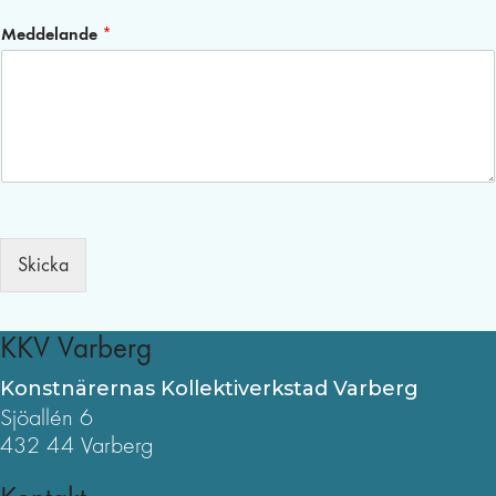
Meddelande
*
Skicka
KKV Varberg
Konstnärernas Kollektiverkstad Varberg
Sjöallén 6
432 44 Varberg