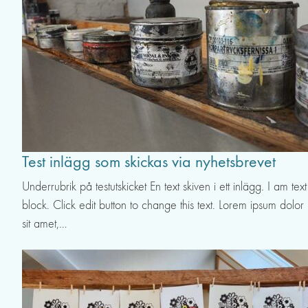
Test inlägg som skickas via nyhetsbrevet
Underrubrik på testutskicket En text skiven i ett inlägg. I am text
block. Click edit button to change this text. Lorem ipsum dolor
sit amet,…