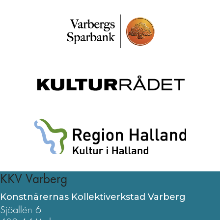
KKV Varberg
Konstnärernas Kollektiverkstad Varberg
Sjöallén 6