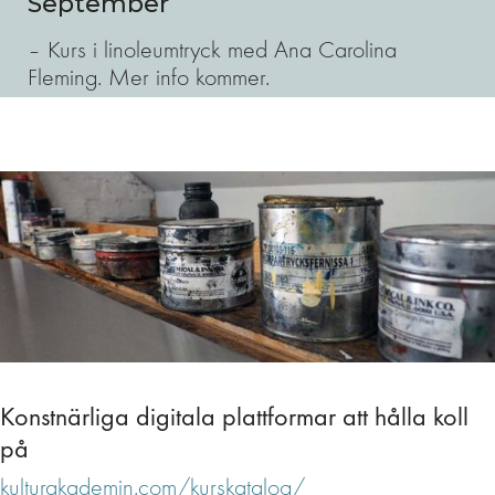
September
– Kurs i linoleumtryck med Ana Carolina
Fleming. Mer info kommer.
Konstnärliga digitala plattformar att hålla koll
på
kulturakademin.com/kurskatalog/